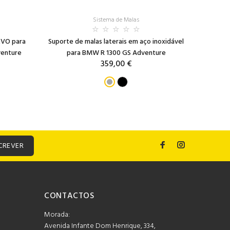
Sistema de Malas
EVO para
Suporte de malas laterais em aço inoxidável
Sistema d
enture
para BMW R 1300 GS Adventure
359,00 €
CREVER
CONTACTOS
Morada:
Avenida Infante Dom Henrique, 334,