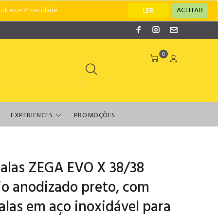
okies e Privacidade.
ACEITAR
LER
0
EXPERIENCES
PROMOÇÕES
alas ZEGA EVO X 38/38
nio anodizado preto, com
alas em aço inoxidável para