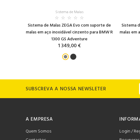
Sistema de Malas
itros com
Sistema de Malas ZEGA Evo com suporte de
Sistema 
l para KTM
malas em aço inoxidável cinzento para BMW R
malas em a
1300 GS Adventure
1 349,00 €
SUBSCREVA A NOSSA NEWSLETER
A EMPRESA
INFORM
Quem Somos
Login / Re