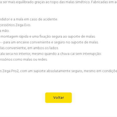
ser mais equilibrado graças ao topo das malas simétrico. Fabricadas em aço
dutor e a mala em caso de acidente.
acessórios Zega Evo.
à mão.
 montagem rápida e uma fixação segura ao suporte de malas.
- para um encaixe conveniente e seguro no suporte de malas.
alas conveniente, em ambos os lados.
ala seca no interior, mesmo quando a chuva cai sem interrupção.
cessórios como malas ou redes.
as Zega Pro2, com um suporte absolutamente seguro, mesmo em condiçõe
Voltar