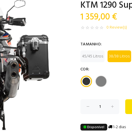
KTM 1290 Sup
1 359,00 €
0 Review(s)
TAMANHO:
45/45 Litros
38/38 Litros
COR:
1-2 dias
Disponível