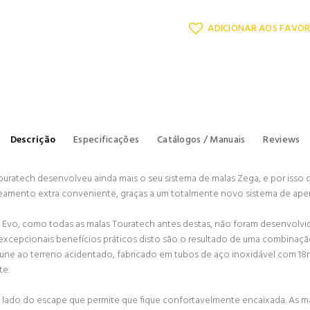
ADICIONAR AOS FAVOR
Descrição
Especificações
Catálogos / Manuais
Reviews
uratech desenvolveu ainda mais o seu sistema de malas Zega, e por isso 
amento extra conveniente, graças a um totalmente novo sistema de aper
 Evo, como todas as malas Touratech antes destas, não foram desenvolv
excepcionais benefícios práticos disto são o resultado de uma combinação
ne ao terreno acidentado, fabricado em tubos de aço inoxidável com 18m
te.
do lado do escape que permite que fique confortavelmente encaixada. As m