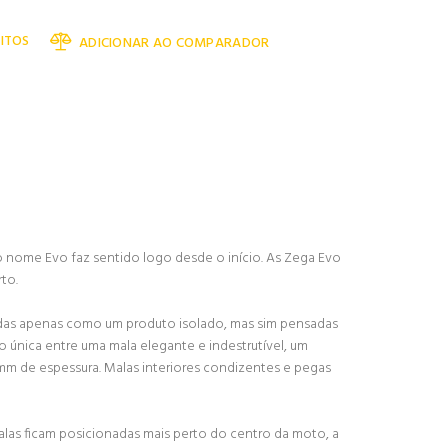
ITOS
ADICIONAR AO COMPARADOR
o nome Evo faz sentido logo desde o início. As Zega Evo
to.
idas apenas como um produto isolado, mas sim pensadas
 única entre uma mala elegante e indestrutível, um
m de espessura. Malas interiores condizentes e pegas
alas ficam posicionadas mais perto do centro da moto, a