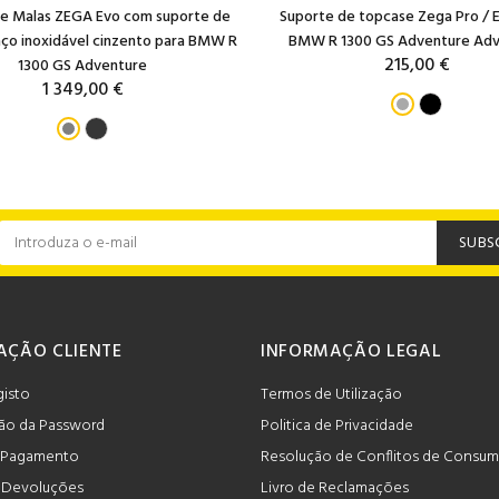
de Malas ZEGA Evo com suporte de
Suporte de topcase Zega Pro / 
ço inoxidável cinzento para BMW R
BMW R 1300 GS Adventure Adv
215,00 €
1300 GS Adventure
1 349,00 €
SUBS
AÇÃO CLIENTE
INFORMAÇÃO LEGAL
gisto
Termos de Utilização
ão da Password
Politica de Privacidade
 Pagamento
Resolução de Conflitos de Consu
e Devoluções
Livro de Reclamações