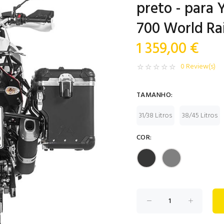
preto - para
700 World Ra
1 359,00 €
0 Review(s)
TAMANHO:
31/38 Litros
38/45 Litros
COR: