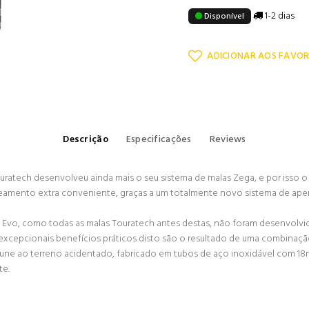
1-2 dias
Disponível
ADICIONAR AOS FAVOR
Descrição
Especificações
Reviews
ratech desenvolveu ainda mais o seu sistema de malas Zega, e por isso o
amento extra conveniente, graças a um totalmente novo sistema de aper
 Evo, como todas as malas Touratech antes destas, não foram desenvolv
excepcionais benefícios práticos disto são o resultado de uma combinação
ne ao terreno acidentado, fabricado em tubos de aço inoxidável com 18m
te.