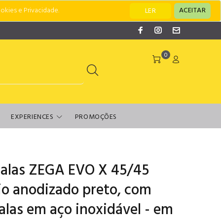
okies e Privacidade.
ACEITAR
LER
0
EXPERIENCES
PROMOÇÕES
alas ZEGA EVO X 45/45
nio anodizado preto, com
alas em aço inoxidável - em