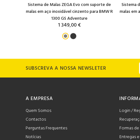
itros com
Sistema de Malas ZEGA Evo com suporte de
Sistema 
l para KTM
malas em aço inoxidável cinzento para BMW R
malas em a
1300 GS Adventure
1 349,00 €
SUBSCREVA A NOSSA NEWSLETER
A EMPRESA
INFORM
Quem Somos
Login / Re
Contactos
Recuperaç
Perguntas Frequentes
Formas de
Notícias
Entregas 