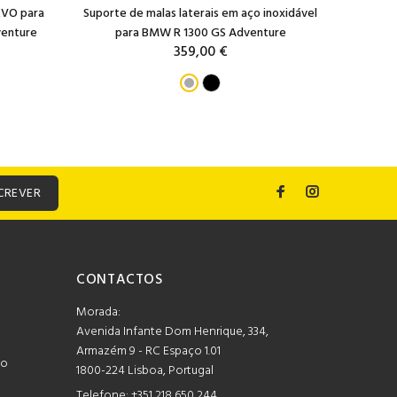
EVO para
Suporte de malas laterais em aço inoxidável
Sistema d
enture
para BMW R 1300 GS Adventure
359,00 €
CREVER
CONTACTOS
Morada:
Avenida Infante Dom Henrique, 334,
Armazém 9 - RC Espaço 1.01
mo
1800-224 Lisboa, Portugal
Telefone:
+351 218 650 244