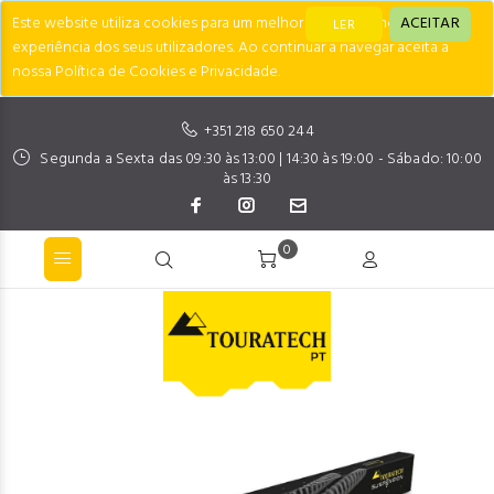
Este website utiliza cookies para um melhor desempenho e
ACEITAR
LER
experiência dos seus utilizadores. Ao continuar a navegar aceita a
nossa Política de Cookies e Privacidade.
+351 218 650 244
Segunda a Sexta das 09:30 às 13:00 | 14:30 às 19:00 - Sábado: 10:00
às 13:30
0