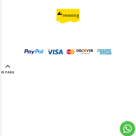
© Touratech PT
2023. Todos os direitos reservados by
Codemind - TOP 5% MELHORES PME
IR PARA
TOPO