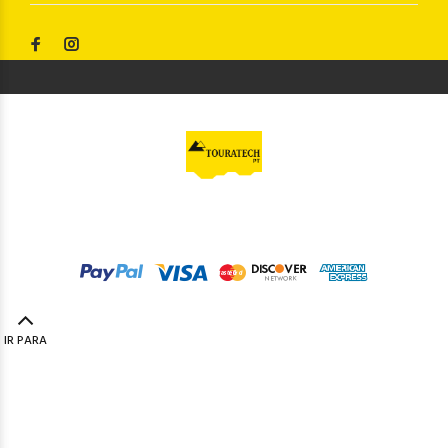
© Touratech PT
2023. Todos os direitos reservados by
Codemind - TOP 5% MELHORES PME
IR PARA
TOPO