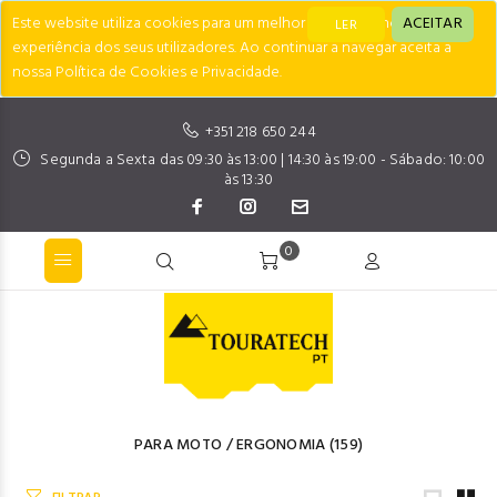
Este website utiliza cookies para um melhor desempenho e
ACEITAR
LER
experiência dos seus utilizadores. Ao continuar a navegar aceita a
nossa Política de Cookies e Privacidade.
+351 218 650 244
Segunda a Sexta das 09:30 às 13:00 | 14:30 às 19:00 - Sábado: 10:00
às 13:30
0
PARA MOTO
/
ERGONOMIA
(159)