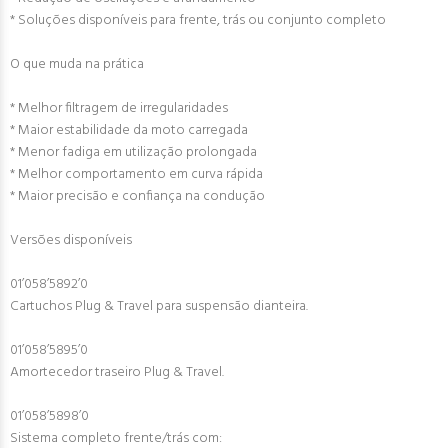
* Soluções disponíveis para frente, trás ou conjunto completo
O que muda na prática
* Melhor filtragem de irregularidades
* Maior estabilidade da moto carregada
* Menor fadiga em utilização prolongada
* Melhor comportamento em curva rápida
* Maior precisão e confiança na condução
Versões disponíveis
01’058’5892’0
Cartuchos Plug & Travel para suspensão dianteira.
01’058’5895’0
Amortecedor traseiro Plug & Travel.
01’058’5898’0
Sistema completo frente/trás com: