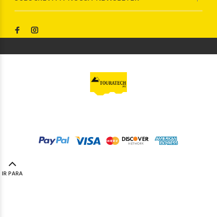
© Touratech PT
2023. Todos os direitos reservados by
Codemind - TOP 5% MELHORES PME
IR PARA
TOPO