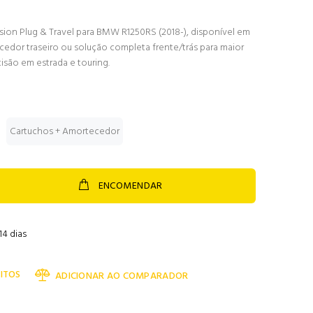
on Plug & Travel para BMW R1250RS (2018-), disponível em
cedor traseiro ou solução completa frente/trás para maior
cisão em estrada e touring.
Cartuchos + Amortecedor
ENCOMENDAR
14 dias
ITOS
ADICIONAR AO COMPARADOR