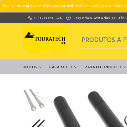
Este website utiliza cookies para um melhor desempenho e experiência do
+351 218 650 244
Segunda a Sexta das 09:30 às 13:
MOTOS
PARA MOTO
PARA O CONDUTOR