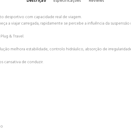
Descrição
Especificações
Reviews
 desportivo com capacidade real de viagem.
eça a viajar carregada, rapidamente se percebe a influência da suspens
lug & Travel.
ção melhora estabilidade, controlo hidráulico, absorção de irregularidad
os cansativa de conduzir.
to