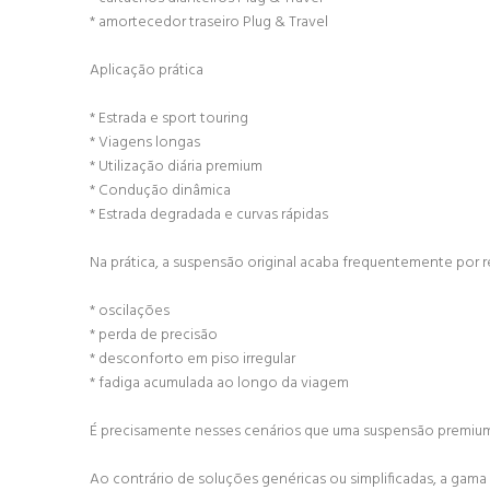
* amortecedor traseiro Plug & Travel
Aplicação prática
* Estrada e sport touring
* Viagens longas
* Utilização diária premium
* Condução dinâmica
* Estrada degradada e curvas rápidas
Na prática, a suspensão original acaba frequentemente por re
* oscilações
* perda de precisão
* desconforto em piso irregular
* fadiga acumulada ao longo da viagem
É precisamente nesses cenários que uma suspensão premium 
Ao contrário de soluções genéricas ou simplificadas, a gama