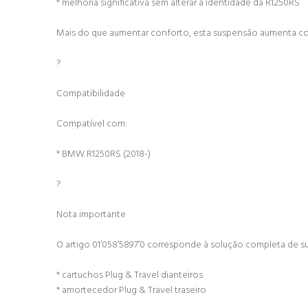
* melhoria significativa sem alterar a identidade da R1250RS
Mais do que aumentar conforto, esta suspensão aumenta con
?
Compatibilidade
Compatível com:
* BMW R1250RS (2018-)
?
Nota importante
O artigo 01’058’5897’0 corresponde à solução completa de sus
* cartuchos Plug & Travel dianteiros
* amortecedor Plug & Travel traseiro