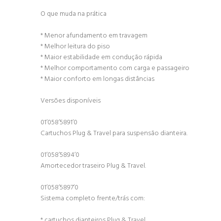
O que muda na prática
* Menor afundamento em travagem
* Melhor leitura do piso
* Maior estabilidade em condução rápida
* Melhor comportamento com carga e passageiro
* Maior conforto em longas distâncias
Versões disponíveis
01’058’5891’0
Cartuchos Plug & Travel para suspensão dianteira.
01’058’5894’0
Amortecedor traseiro Plug & Travel.
01’058’5897’0
Sistema completo frente/trás com:
* cartuchos dianteiros Plug & Travel