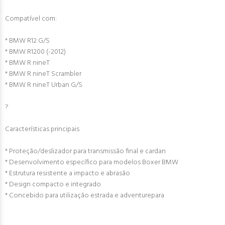
Compatível com:
* BMW R12 G/S
* BMW R1200 (-2012)
* BMW R nineT
* BMW R nineT Scrambler
* BMW R nineT Urban G/S
?
Características principais
* Proteção/deslizador para transmissão final e cardan
* Desenvolvimento específico para modelos Boxer BMW
* Estrutura resistente a impacto e abrasão
* Design compacto e integrado
* Concebido para utilização estrada e adventurepara