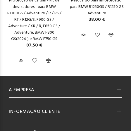
Protecção de cardan - kit de
Resguardo para amortecedor
deslizadores - para BMW
para BMW R1250GS / R1250 GS
R1300GS / Adventure / R / RS /
Adventure
38,00 €
RT / R12G/S, F900 GS /
Adventure / XR / R, F850 GS /
Adventure, BMW F800
GS(2024-) e BMW F750 GS
87,50 €
A EMPRESA
INFORMAÇÃO CLIENTE