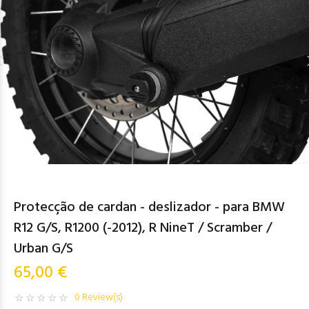
Protecção de cardan - deslizador - para BMW
R12 G/S, R1200 (-2012), R NineT / Scramber /
Urban G/S
65,00 €
0 Review(s)