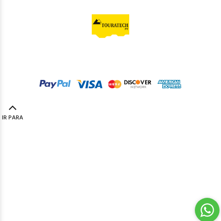
© Touratech PT
2023. Todos os direitos reservados by
Codemind - TOP 5% MELHORES PME
IR PARA
TOPO