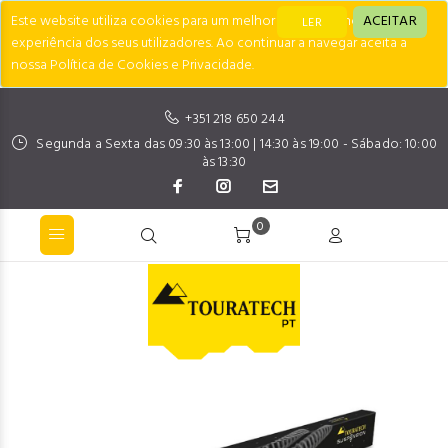
Este website utiliza cookies para um melhor desempenho e
ACEITAR
LER
experiência dos seus utilizadores. Ao continuar a navegar aceita a
nossa Política de Cookies e Privacidade.
+351 218 650 244
Segunda a Sexta das 09:30 às 13:00 | 14:30 às 19:00 - Sábado: 10:00
às 13:30
0